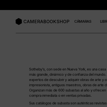
Saltar
al
contenido
CAMERABOOKSHOP
CÁMARAS
LIB
Cámaras compacta
Libr
Cámaras de baquelit
Revi
Cámaras de cajón
Cat
Sotheby’s, con sede en Nueva York, es una casa d
Cámaras de colores
más grande, dinámico y de confianza del mundo. D
Cámaras formato 11
expertos de descubrir y adquirir obras de arte y
impresionista, antiguos maestros, obras de arte chi
Cámaras formato 12
Organizan más de 600 subastas al año y ofrecen u
compra inmediata o en ventas privadas.
Cámaras de fuelle
Sus catálogos de subasta son auténticas revistas 
Cámaras de medio f