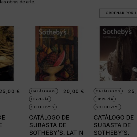
tas obras de arte.
as
35 mm
as
25,00
€
20,00
€
25
CATÁLOGOS
CATÁLOGOS
LIBRERÍA
LIBRERÍA
da
SOTHEBY'S
SOTHEBY'S
DE
CATÁLOGO DE
CATÁLOGO DE
E
SUBASTA DE
SUBASTA DE
.
SOTHEBY’S. LATIN
SOTHEBY’S.