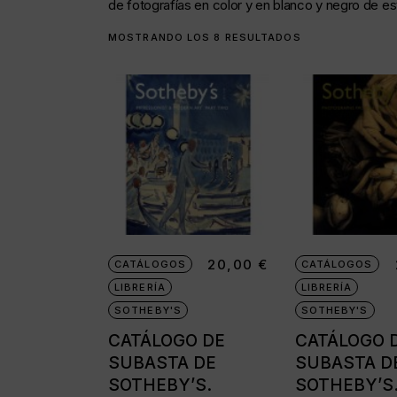
de fotografías en color y en blanco y negro de es
Cámaras disc
ORDENADO
MOSTRANDO LOS 8 RESULTADOS
POR
Cámaras instantáne
LOS
ÚLTIMOS
Cámaras miniatura
Cámaras réflex de 2
objetivos
Cámaras réflex de 
Cámaras telemétric
Proyectores
20,00
€
CATÁLOGOS
CATÁLOGOS
Súper 8
LIBRERÍA
LIBRERÍA
Tomavistas de cuer
SOTHEBY'S
SOTHEBY'S
CATÁLOGO DE
CATÁLOGO 
SUBASTA DE
SUBASTA D
SOTHEBY’S.
SOTHEBY’S