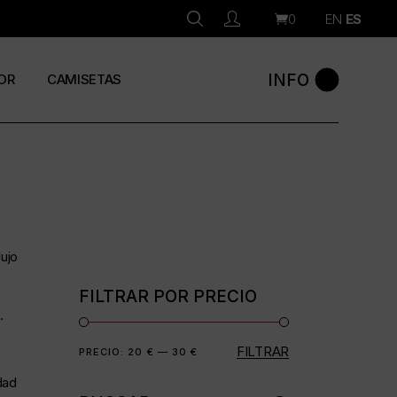
0
EN
ES
INFO
OR
CAMISETAS
ujo
FILTRAR POR PRECIO
.
FILTRAR
Precio
Precio
PRECIO:
20 €
—
30 €
mínimo
máximo
dad