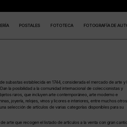
RERÍA
POSTALES
FOTOTECA
FOTOGRAFÍA DE AUT
s
os
José Ramón Cuesta
a
stas
Ramón Jiménez
álogos
Eduardo Urdangaray
e subastas establecida en 1744, considerada el mercado de arte y l
an la posibilidad a la comunidad internacional de coleccionistas y
0
 objetos raros, que incluyen arte contemporáneo, arte moderno e
nas, joyería, relojes, vinos y licores e interiores, entre muchos otros
6
na selección de artículos de varias categorías disponibles para su
de arte que recogen el listado de artículos a la venta con gran canti
ormato