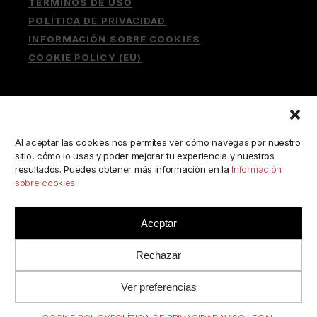
TÉRMINOS DE USO
POLÍTICA DE PRIVACIDAD
INFORMACIÓN SOBRE COOKIES
COOKIE POLICY (EU)
Buscar:
Al aceptar las cookies nos permites ver cómo navegas por nuestro
sitio, cómo lo usas y poder mejorar tu experiencia y nuestros
resultados. Puedes obtener más información en la
Información
sobre cookies
.
ESCRÍBENOS A:
consulta@camerabookshop.com
Aceptar
Rechazar
Ver preferencias
© 2022 BY
RJC
//
CAMERABOOKSHOP
· TODOS LOS
DERECHOS RESERVADOS.
.