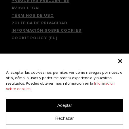
PREGUNTAS FRECUENTES
AVISO LEGAL
TÉRMINOS DE USO
POLÍTICA DE PRIVACIDAD
INFORMACIÓN SOBRE COOKIES
COOKIE POLICY (EU)
Buscar:
Al aceptar las cookies nos permites ver cómo navegas por nuestro
sitio, cómo lo usas y poder mejorar tu experiencia y nuestros
resultados. Puedes obtener más información en la
Información
sobre cookies
.
ESCRÍBENOS A:
consulta@camerabookshop.com
Aceptar
Rechazar