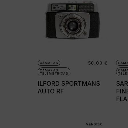
Cámaras disc
Cámaras instantáne
Cámaras miniatura
Cámaras réflex de 2
objetivos
Cámaras réflex de 
50,00
€
CÁMARAS
CÁM
Cámaras telemétric
CÁMARAS
CÁM
TELEMÉTRICAS
TELE
Proyectores
ILFORD SPORTMANS
SAR
Súper 8
AUTO RF
FIN
Tomavistas de cuer
FLA
VENDIDO