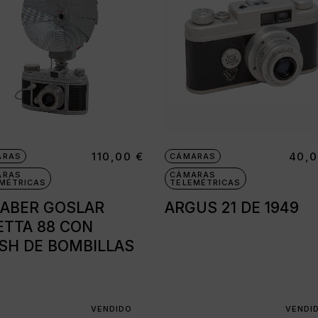
as
35 mm
110,00
€
40,
ARAS
CÁMARAS
as
ARAS
CÁMARAS
MÉTRICAS
TELEMÉTRICAS
ABER GOSLAR
ARGUS 21 DE 1949
ETTA 88 CON
da
SH DE BOMBILLAS
VENDIDO
VENDI