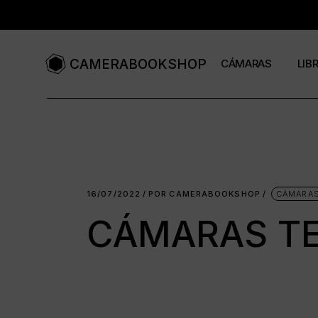
CAMERABOOKSHOP
CÁMARAS
LIB
Cámaras compacta
Libr
Cámaras de baquelit
Revi
Cámaras de cajón
Cat
16/07/2022
POR
CAMERABOOKSHOP
CÁMARAS
Cámaras de colores
CÁMARAS T
Cámaras formato 11
Cámaras formato 12
Cámaras de fuelle
Cámaras de medio f