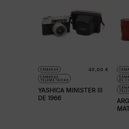
40,00
€
CÁMARAS
CÁM
CÁMARAS
CÁM
TELEMÉTRICAS
DE C
CÁM
YASHICA MINISTER III
TELE
DE 1966
ARG
MAT