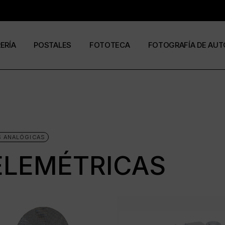
RERÍA
POSTALES
FOTOTECA
FOTOGRAFÍA DE AUT
s
os
José Ramón Cuesta
a
stas
Ramón Jiménez
álogos
Eduardo Urdangaray
 ANALÓGICAS
ELEMÉTRICAS
0
6
ormato