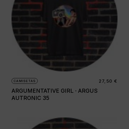
página
de
producto
27,50
€
CAMISETAS
ARGUMENTATIVE GIRL · ARGUS
AUTRONIC 35
Este
producto
tiene
múltiples
variantes.
Las