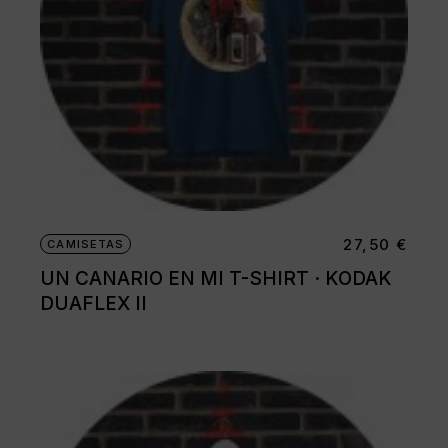
producto
27,50
€
CAMISETAS
UN CANARIO EN MI T-SHIRT · KODAK
DUAFLEX II
Este
producto
tiene
múltiples
variantes.
Las
opciones
se
pueden