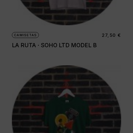
27,50
€
CAMISETAS
LA RUTA · SOHO LTD MODEL B
Este
producto
tiene
múltiples
variantes.
Las
opciones
se
pueden
elegir
en
la
página
de
producto