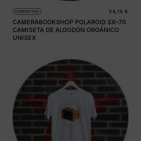
24,15
€
CAMISETAS
CAMERABOOKSHOP POLAROID SX–70
CAMISETA DE ALGODÓN ORGÁNICO
UNISEX
Este
producto
tiene
múltiples
variantes.
Las
opciones
se
pueden
elegir
en
la
página
de
producto