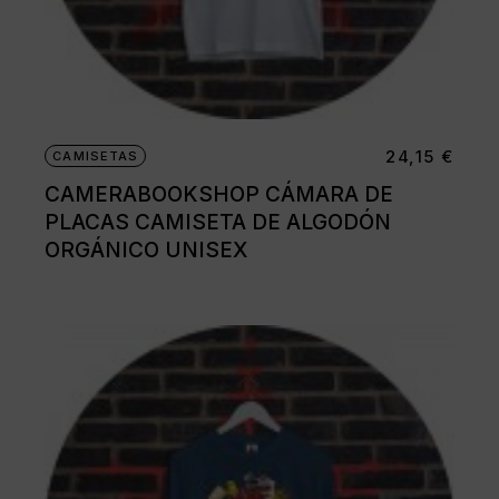
24,15
€
CAMISETAS
CAMERABOOKSHOP CÁMARA DE
PLACAS CAMISETA DE ALGODÓN
ORGÁNICO UNISEX
Este
producto
tiene
múltiples
variantes.
Las
opciones
se
pueden
elegir
en
la
página
de