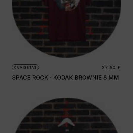
27,50
€
CAMISETAS
SPACE ROCK · KODAK BROWNIE 8 MM
Este
producto
tiene
múltiples
variantes.
Las
opciones
se
pueden
elegir
en
la