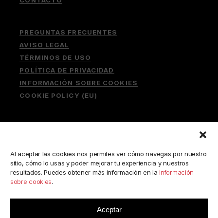
PREGUNTAS FRECUENTES
AVISO LEGAL
TÉRMINOS DE USO
POLÍTICA DE PRIVACIDAD
INFORMACIÓN SOBRE COOKIES
COOKIE POLICY (EU)
Buscar:
Al aceptar las cookies nos permites ver cómo navegas por nuestro
sitio, cómo lo usas y poder mejorar tu experiencia y nuestros
resultados. Puedes obtener más información en la
Información
sobre cookies
.
ESCRÍBENOS A:
consulta@camerabookshop.com
Aceptar