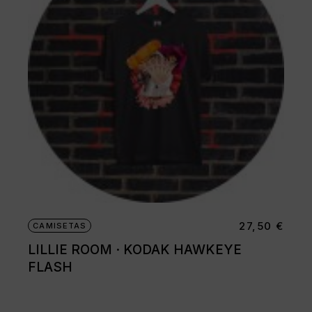
elegir
en
la
página
de
producto
27,50
€
CAMISETAS
LILLIE ROOM · KODAK HAWKEYE
FLASH
Este
producto
tiene
múltiples