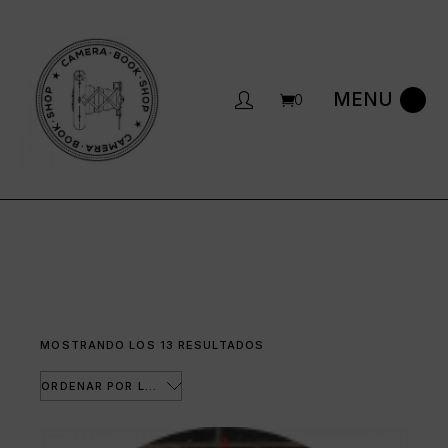
Saltar
al
contenido
0
ORDENADO
MOSTRANDO LOS 13 RESULTADOS
POR
LOS
ÚLTIMOS
ORDENAR POR LOS ÚLTIMOS