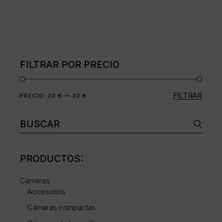
múltiples
variantes.
Las
opciones
se
pueden
elegir
en
FILTRAR POR PRECIO
la
página
de
producto
FILTRAR
Precio
Precio
PRECIO:
20 €
—
30 €
mínimo
máximo
Buscar:
PRODUCTOS:
Cámaras
Accesorios
Cámaras compactas