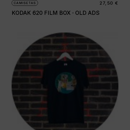
27,50
€
CAMISETAS
KODAK 620 FILM BOX · OLD ADS
Este
producto
tiene
múltiples
variantes.
Las
opciones
se
pueden
elegir
en
la
página
de
producto