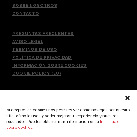
SOBRE NOSOTROS
CONTACTO
PREGUNTAS FRECUENTES
AVISO LEGAL
TÉRMINOS DE USO
POLÍTICA DE PRIVACIDAD
INFORMACIÓN SOBRE COOKIES
COOKIE POLICY (EU)
Buscar:
Al aceptar las cookies nos permites ver cómo navegas por nuestro
sitio, cómo lo usas y poder mejorar tu experiencia y nuestros
resultados. Puedes obtener más información en la
Información
sobre cookies
.
ESCRÍBENOS A: