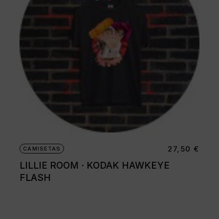
27,50
€
CAMISETAS
LILLIE ROOM · KODAK HAWKEYE
FLASH
Este
producto
tiene
múltiples
variantes.