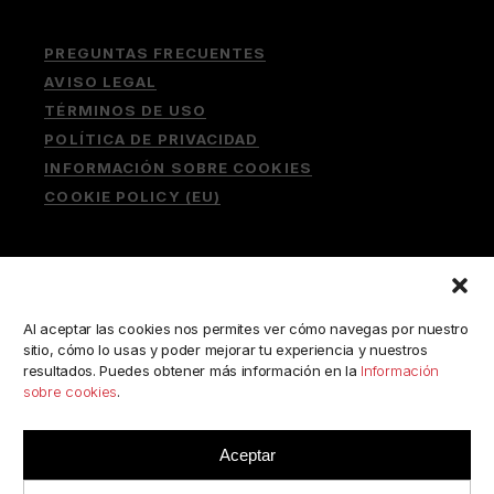
PREGUNTAS FRECUENTES
AVISO LEGAL
TÉRMINOS DE USO
POLÍTICA DE PRIVACIDAD
INFORMACIÓN SOBRE COOKIES
COOKIE POLICY (EU)
Buscar:
Al aceptar las cookies nos permites ver cómo navegas por nuestro
sitio, cómo lo usas y poder mejorar tu experiencia y nuestros
resultados. Puedes obtener más información en la
Información
sobre cookies
.
ESCRÍBENOS A:
consulta@camerabookshop.com
Aceptar