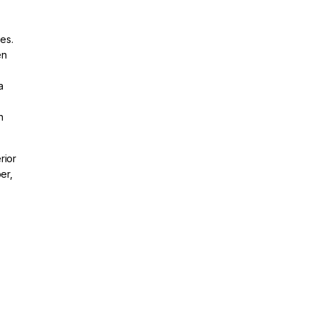
es.
en
a
n
rior
er,