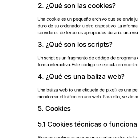
2. ¿Qué son las cookies?
Cámaras disc
Una cookie es un pequeño archivo que se envía ju
Cámaras instantáne
duro de su ordenador u otro dispositivo. La inform
Cámaras miniatura
servidores de terceros apropiados durante una visit
Cámaras réflex de 2
3. ¿Qué son los scripts?
objetivos
Un script es un fragmento de código de programa q
Cámaras réflex de 
forma interactiva. Este código se ejecuta en nuestro
Cámaras telemétric
4. ¿Qué es una baliza web?
Proyectores
Una baliza web (o una etiqueta de píxel) es una pe
Súper 8
monitorear el tráfico en una web. Para ello, se al
Tomavistas de cuer
5. Cookies
5.1 Cookies técnicas o funciona
Algunas cookies aseguran que ciertas partes de la