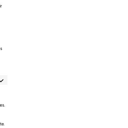
ir
es
es.
te.