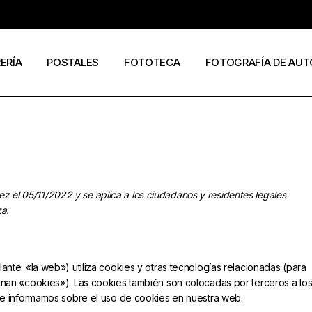
RERÍA
POSTALES
FOTOTECA
FOTOGRAFÍA DE AUT
s
os
José Ramón Cuesta
a
stas
Ramón Jiménez
álogos
Eduardo Urdangaray
vez el 05/11/2022 y se aplica a los ciudadanos y residentes legales
a.
0
6
ante: «la web») utiliza cookies y otras tecnologías relacionadas (para
nan «cookies»). Las cookies también son colocadas por terceros a lo
te informamos sobre el uso de cookies en nuestra web.
ormato