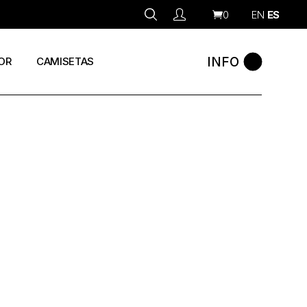
0
EN
ES
INFO
OR
CAMISETAS
s