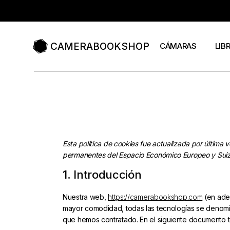
CAMERABOOKSHOP
CÁMARAS
LIB
Cámaras compacta
Libr
Cámaras de baquelit
Revi
Cámaras de cajón
Cat
Esta política de cookies fue actualizada por última 
Cámaras de colores
permanentes del Espacio Económico Europeo y Suiz
Cámaras formato 11
1. Introducción
Cámaras formato 12
Nuestra web,
https://camerabookshop.com
(en adel
Cámaras de fuelle
mayor comodidad, todas las tecnologías se denomi
que hemos contratado. En el siguiente documento 
Cámaras de medio f