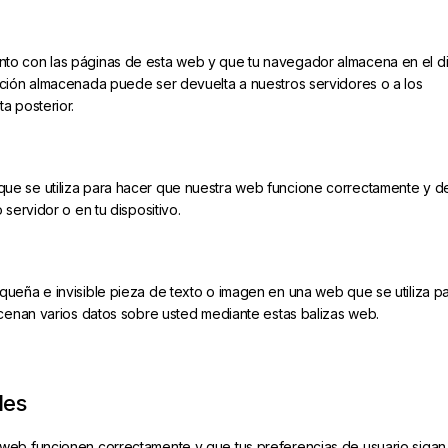
nto con las páginas de esta web y que tu navegador almacena en el d
as
ación almacenada puede ser devuelta a nuestros servidores o a los
a posterior.
ue se utiliza para hacer que nuestra web funcione correctamente y d
35 mm
 servidor o en tu dispositivo.
as
queña e invisible pieza de texto o imagen en una web que se utiliza p
macenan varios datos sobre usted mediante estas balizas web.
da
les
 web funcionen correctamente y que tus preferencias de usuario sigan