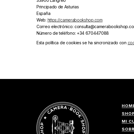
33900 Langreo
Principado de Asturias
España
Web:
https://camerabookshop.com
Correo electrónico:
consulta@
camerabookshop.c
Número de teléfono: +34 670447088
Esta política de cookies se ha sincronizado con
coo
HOM
SHO
MI C
SOB