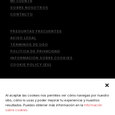
MI CUENTA
SOBRE NOSOTROS
CONTACTO
PREGUNTAS FRECUENTES
AVISO LEGAL
TÉRMINOS DE USO
POLÍTICA DE PRIVACIDAD
INFORMACIÓN SOBRE COOKIES
COOKIE POLICY (EU)
Buscar:
Al aceptar las cookies nos permites ver cómo navegas por nuestro
sitio, cómo lo usas y poder mejorar tu experiencia y nuestros
resultados. Puedes obtener más información en la
Información
sobre cookies
.
ESCRÍBENOS A: