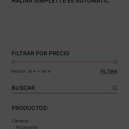
HALINA SIMPLETTE EE AUTOMATIC
FILTRAR POR PRECIO
FILTRAR
Precio
Precio
PRECIO:
30 €
—
40 €
mínimo
máximo
Buscar:
PRODUCTOS:
Cámaras
Accesorios