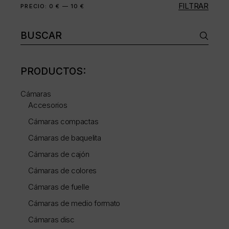
FILTRAR
Precio
Precio
PRECIO:
0 €
—
10 €
mínimo
máximo
Buscar:
PRODUCTOS:
Cámaras
Accesorios
Cámaras compactas
Cámaras de baquelita
Cámaras de cajón
Cámaras de colores
Cámaras de fuelle
Cámaras de medio formato
Cámaras disc