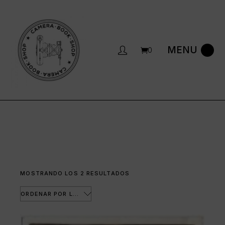
Saltar
al
contenido
0
ORDENADO
MOSTRANDO LOS 2 RESULTADOS
POR
LOS
ÚLTIMOS
ORDENAR POR LOS ÚLTIMOS