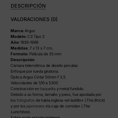
DESCRIPCIÓN
VALORACIONES (0)
Marca:
Argus
Modelo:
C3 Tipo 2
Año:
1939-1966
Medidas:
7 x 13 x 7 cm.
Formato:
Película de 35 mm
Descripción:
Cámara telemétrica de diseño peculiar.
Enfoque por rueda giratoria.
Óptica Argus Cintar 50mm f 3,5
Velocidades de 1/10 a 1/300
Construcción en
baquelita
y metal fundido.
Debido a su forma, tamaño y peso, fue apodada por
los
fotógrafos
de habla inglesa «el ladrillo» (
The Brick
)
y por los
japoneses
«la caja de comida» (
The
Lunchbox
).
Fabricación estadounidense.