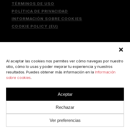
TÉRMINOS DE USO
POLÍTICA DE PRIVACIDAD
INFORMACIÓN SOBRE COOKIES
COOKIE POLICY (EU)
Buscar:
Al aceptar las cookies nos permites ver cómo navegas por nuestro
sitio, cómo lo usas y poder mejorar tu experiencia y nuestros
resultados. Puedes obtener más información en la
Información
sobre cookies
.
ESCRÍBENOS A:
consulta@camerabookshop.com
Aceptar
Rechazar
Ver preferencias
© 2022 BY
RJC
//
CAMERABOOKSHOP
· TODOS LOS
DERECHOS RESERVADOS.
.