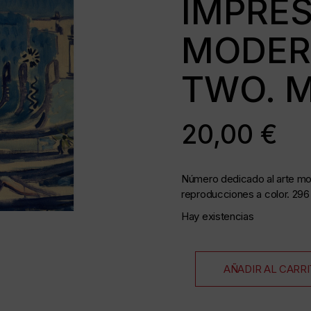
IMPRES
MODERN
as
TWO. M
20,00
€
35 mm
as
Número dedicado al arte m
reproducciones a color. 296
Hay existencias
da
AÑADIR AL CARR