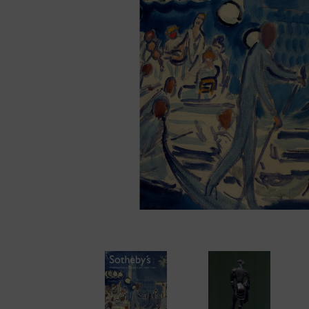
Cámaras disc
Cámaras instantáne
Cámaras miniatura
Cámaras réflex de 2
objetivos
Cámaras réflex de 
Cámaras telemétric
Proyectores
Súper 8
Tomavistas de cuer