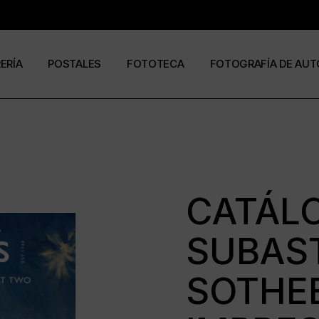
RERÍA
POSTALES
FOTOTECA
FOTOGRAFÍA DE AUT
s
os
José Ramón Cuesta
a
stas
Ramón Jiménez
álogos
Eduardo Urdangaray
CATÁL
SUBAS
0
6
SOTHEB
ormato