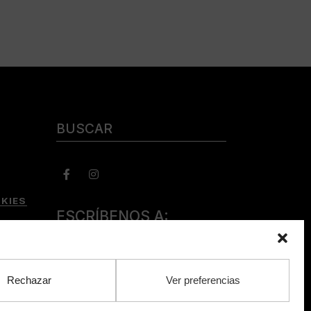
Buscar:
KIES
ESCRÍBENOS A:
consulta@camerabookshop.com
Rechazar
Ver preferencias
DOS.