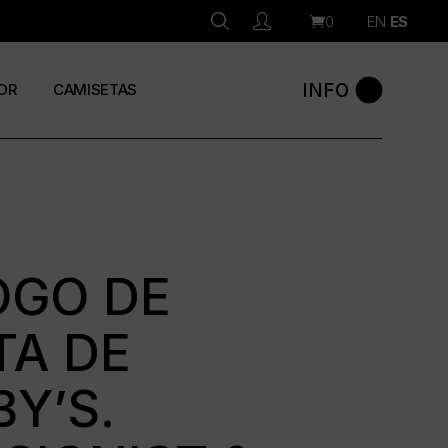
0
EN
ES
INFO
OR
CAMISETAS
OGO DE
TA DE
Y’S.