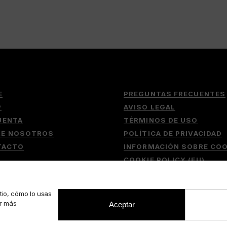
E
PREGUNTAS FRECUENTES
P
AVISO LEGAL
UENTA
TÉRMINOS DE USO
RE NOSOTROS
POLÍTICA DE PRIVACIDAD
TACTO
INFORMACIÓN SOBRE COO
COOKIE POLICY (EU)
tio, cómo lo usas
er más
Aceptar
022 BY
RJC
//
CAMERABOOKSHOP
· TODOS LOS DERECHOS RESERVA