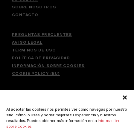
SOBRE NOSOTROS
CONTACTO
PREGUNTAS FRECUENTES
AVISO LEGAL
TÉRMINOS DE USO
POLÍTICA DE PRIVACIDAD
INFORMACIÓN SOBRE COOKIES
COOKIE POLICY (EU)
Buscar:
Al aceptar las cookies nos permites ver cómo navegas por nuestro
sitio, cómo lo usas y poder mejorar tu experiencia y nuestros
resultados. Puedes obtener más información en la
Información
sobre cookies
.
ESCRÍBENOS A: