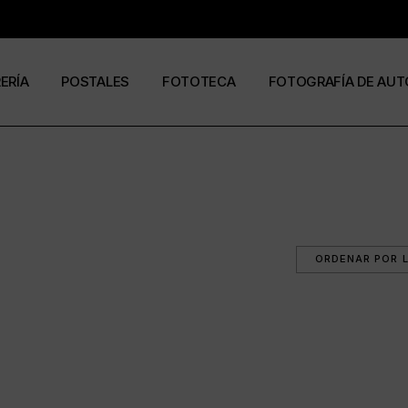
RERÍA
POSTALES
FOTOTECA
FOTOGRAFÍA DE AUT
s
os
José Ramón Cuesta
a
stas
Ramón Jiménez
álogos
Eduardo Urdangaray
0
6
ormato