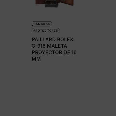
Cámaras disc
Cámaras instantáne
CÁMARAS
Cámaras miniatura
PROYECTORES
Cámaras réflex de 2
PAILLARD BOLEX
objetivos
G-916 MALETA
Cámaras réflex de 
PROYECTOR DE 16
MM
Cámaras telemétric
Proyectores
Súper 8
Tomavistas de cuer