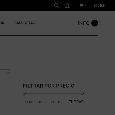
0
EN
ES
INFO
OR
CAMISETAS
ORDENAR POR LOS ÚLTIMOS
FILTRAR POR PRECIO
FILTRAR
Precio
Precio
PRECIO:
110 €
—
180 €
mínimo
máximo