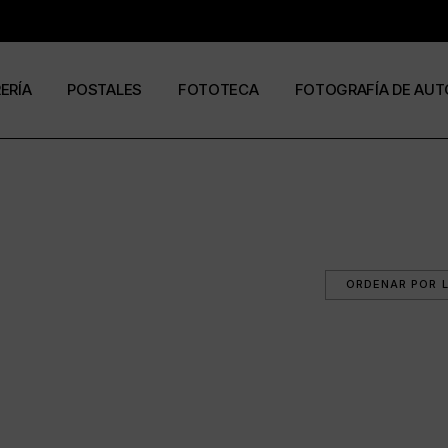
RERÍA
POSTALES
FOTOTECA
FOTOGRAFÍA DE AUT
s
os
José Ramón Cuesta
a
stas
Ramón Jiménez
álogos
Eduardo Urdangaray
0
6
ormato