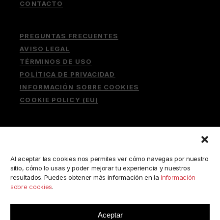
CONTACTO
PREGUNTAS FRECUENTES
AVISO LEGAL
TÉRMINOS DE USO
POLÍTICA DE PRIVACIDAD
INFORMACIÓN SOBRE COOKIES
COOKIE POLICY (EU)
Buscar:
Al aceptar las cookies nos permites ver cómo navegas por nuestro
sitio, cómo lo usas y poder mejorar tu experiencia y nuestros
resultados. Puedes obtener más información en la
Información
sobre cookies
.
ESCRÍBENOS A:
consulta@camerabookshop.com
Aceptar