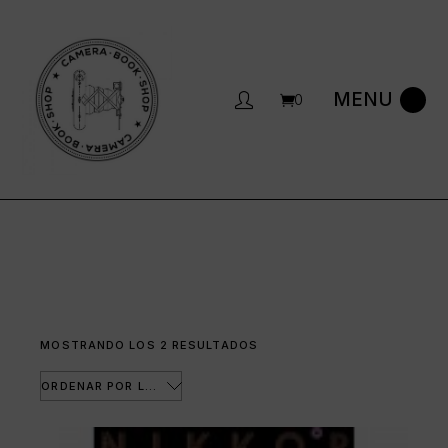
Saltar
al
contenido
0
ORDENADO
MOSTRANDO LOS 2 RESULTADOS
POR
LOS
ÚLTIMOS
ORDENAR POR LOS ÚLTIMOS