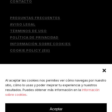
CONTACTO
PREGUNTAS FRECUENTES
AVISO LEGAL
TÉRMINOS DE USO
POLÍTICA DE PRIVACIDAD
INFORMACIÓN SOBRE COOKIES
COOKIE POLICY (EU)
Buscar:
Al aceptar las cookies nos permites ver cómo navegas por nuestro
sitio, cómo lo usas y poder mejorar tu experiencia y nuestros
resultados. Puedes obtener más información en la
Información
sobre cookies
.
ESCRÍBENOS A:
consulta@camerabookshop.com
Aceptar