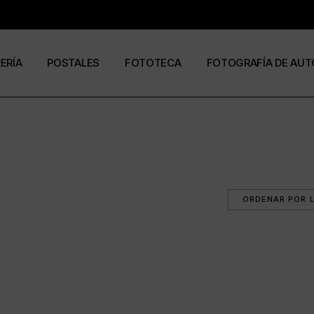
RERÍA
POSTALES
FOTOTECA
FOTOGRAFÍA DE AUT
s
os
José Ramón Cuesta
a
stas
Ramón Jiménez
álogos
Eduardo Urdangaray
0
6
ormato