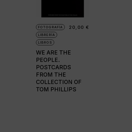
Cámaras disc
Cámaras instantáne
20,00
€
FOTOGRAFÍA
Cámaras miniatura
LIBRERÍA
Cámaras réflex de 2
LIBROS
objetivos
WE ARE THE
Cámaras réflex de 
PEOPLE.
POSTCARDS
Cámaras telemétric
FROM THE
Proyectores
COLLECTION OF
TOM PHILLIPS
Súper 8
Tomavistas de cuer