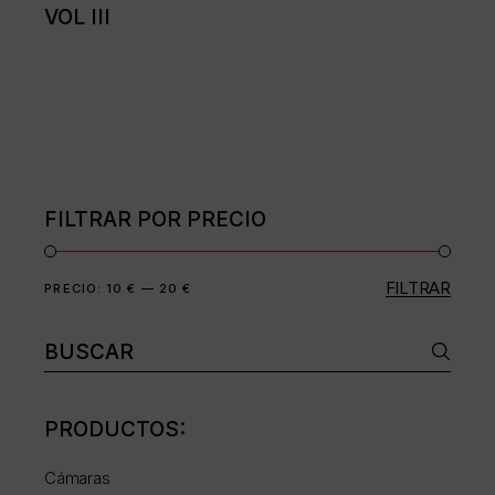
VOL III
FILTRAR POR PRECIO
FILTRAR
Precio
Precio
PRECIO:
10 €
—
20 €
mínimo
máximo
Buscar:
PRODUCTOS:
Cámaras