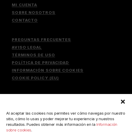
MI CUENTA
SOBRE NOSOTROS
CONTACTO
PREGUNTAS FRECUENTES
AVISO LEGAL
TÉRMINOS DE USO
POLÍTICA DE PRIVACIDAD
INFORMACIÓN SOBRE COOKIES
COOKIE POLICY (EU)
Buscar:
Al aceptar las cookies nos permites ver cómo navegas por nuestro
sitio, cómo lo usas y poder mejorar tu experiencia y nuestros
resultados. Puedes obtener más información en la
Información
sobre cookies
.