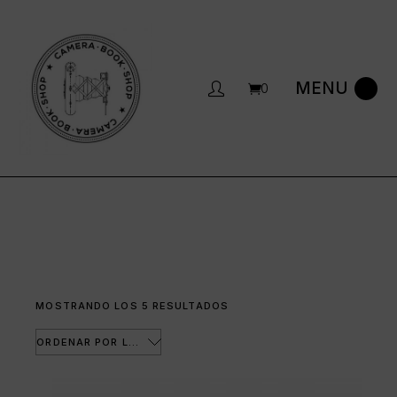
Saltar
al
contenido
0
ORDENADO
MOSTRANDO LOS 5 RESULTADOS
POR
LOS
ÚLTIMOS
ORDENAR POR LOS ÚLTIMOS