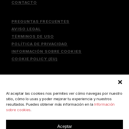
CONTACTO
PREGUNTAS FRECUENTES
AVISO LEGAL
TÉRMINOS DE USO
POLÍTICA DE PRIVACIDAD
INFORMACIÓN SOBRE COOKIES
COOKIE POLICY (EU)
Buscar:
Al aceptar las cookies nos permites ver cómo navegas por nuestro
sitio, cómo lo usas y poder mejorar tu experiencia y nuestros
resultados. Puedes obtener más información en la
Información
sobre cookies
.
ESCRÍBENOS A:
consulta@camerabookshop.com
Aceptar