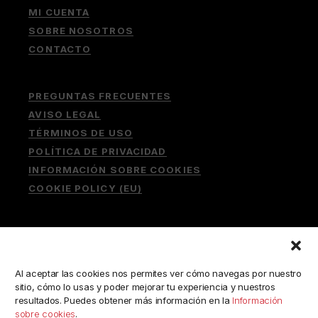
MI CUENTA
SOBRE NOSOTROS
CONTACTO
PREGUNTAS FRECUENTES
AVISO LEGAL
TÉRMINOS DE USO
POLÍTICA DE PRIVACIDAD
INFORMACIÓN SOBRE COOKIES
COOKIE POLICY (EU)
Buscar:
Al aceptar las cookies nos permites ver cómo navegas por nuestro
sitio, cómo lo usas y poder mejorar tu experiencia y nuestros
resultados. Puedes obtener más información en la
Información
sobre cookies
.