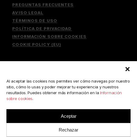
PREGUNTAS FRECUENTES
AVISO LEGAL
TÉRMINOS DE USO
POLÍTICA DE PRIVACIDAD
INFORMACIÓN SOBRE COOKIES
COOKIE POLICY (EU)
Buscar:
Al aceptar las cookies nos permites ver cómo navegas por nuestro
sitio, cómo lo usas y poder mejorar tu experiencia y nuestros
resultados. Puedes obtener más información en la
Información
sobre cookies
.
ESCRÍBENOS A:
consulta@camerabookshop.com
Aceptar
Rechazar