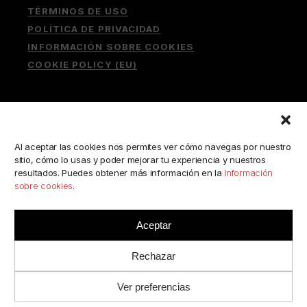
TÉRMINOS DE USO
POLÍTICA DE PRIVACIDAD
INFORMACIÓN SOBRE COOKIES
COOKIE POLICY (EU)
Buscar:
Al aceptar las cookies nos permites ver cómo navegas por nuestro
sitio, cómo lo usas y poder mejorar tu experiencia y nuestros
resultados. Puedes obtener más información en la
Información
sobre cookies
.
ESCRÍBENOS A:
consulta@camerabookshop.com
Aceptar
Rechazar
Ver preferencias
© 2022 BY
RJC
//
CAMERABOOKSHOP
· TODOS LOS
DERECHOS RESERVADOS.
.