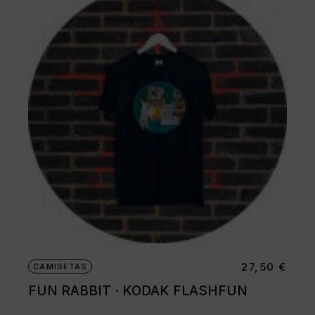
27,50
€
CAMISETAS
FUN RABBIT · KODAK FLASHFUN
Este
producto