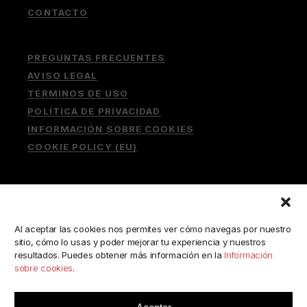
CONTACTO
PREGUNTAS FRECUENTES
AVISO LEGAL
TÉRMINOS DE USO
POLÍTICA DE PRIVACIDAD
INFORMACIÓN SOBRE COOKIES
COOKIE POLICY (EU)
Buscar:
Al aceptar las cookies nos permites ver cómo navegas por nuestro
sitio, cómo lo usas y poder mejorar tu experiencia y nuestros
resultados. Puedes obtener más información en la
Información
sobre cookies
.
ESCRÍBENOS A:
consulta@camerabookshop.com