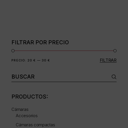
tiene
múltiples
variantes.
Las
opciones
se
pueden
elegir
en
FILTRAR POR PRECIO
la
página
de
producto
FILTRAR
Precio
Precio
PRECIO:
20 €
—
30 €
mínimo
máximo
Buscar:
PRODUCTOS:
Cámaras
Accesorios
Cámaras compactas