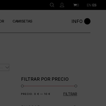
0
EN
ES
INFO
OR
CAMISETAS
ORDENAR POR LOS ÚLTIMOS
FILTRAR POR PRECIO
FILTRAR
Precio
Precio
PRECIO:
0 €
—
10 €
mínimo
máximo