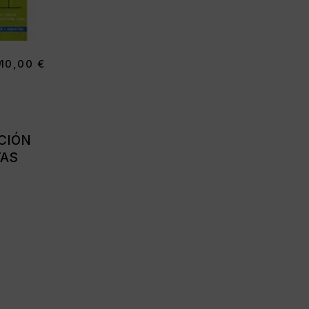
as
10,00
€
35 mm
CIÓN
TAS
as
da