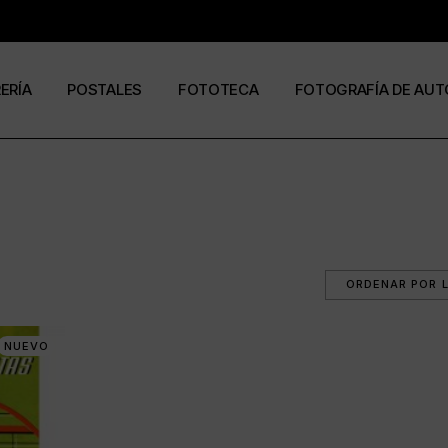
RERÍA
POSTALES
FOTOTECA
FOTOGRAFÍA DE AUT
s
os
José Ramón Cuesta
a
stas
Ramón Jiménez
álogos
Eduardo Urdangaray
0
NUEVO
6
ormato