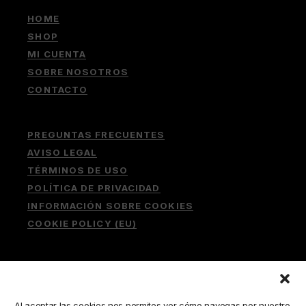
HOME
SHOP
MI CUENTA
SOBRE NOSOTROS
CONTACTO
PREGUNTAS FRECUENTES
AVISO LEGAL
TÉRMINOS DE USO
POLÍTICA DE PRIVACIDAD
INFORMACIÓN SOBRE COOKIES
COOKIE POLICY (EU)
Buscar:
Al aceptar las cookies nos permites ver cómo navegas por nuestro