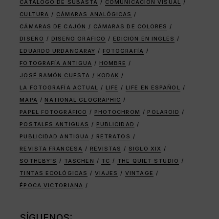
CATÁLOGO DE SUBASTA
COMUNICACIÓN VISUAL
CULTURA
CÁMARAS ANALÓGICAS
CÁMARAS DE CAJÓN
CÁMARAS DE COLORES
DISEÑO
DISEÑO GRÁFICO
EDICIÓN EN INGLÉS
EDUARDO URDANGARAY
FOTOGRAFÍA
FOTOGRAFÍA ANTIGUA
HOMBRE
JOSÉ RAMÓN CUESTA
KODAK
LA FOTOGRAFÍA ACTUAL
LIFE
LIFE EN ESPAÑOL
MAPA
NATIONAL GEOGRAPHIC
PAPEL FOTOGRÁFICO
PHOTOCHROM
POLAROID
POSTALES ANTIGUAS
PUBLICIDAD
PUBLICIDAD ANTIGUA
RETRATOS
REVISTA FRANCESA
REVISTAS
SIGLO XIX
SOTHEBY'S
TASCHEN
TC
THE QUIET STUDIO
TINTAS ECOLÓGICAS
VIAJES
VINTAGE
ÉPOCA VICTORIANA
SÍGUENOS: