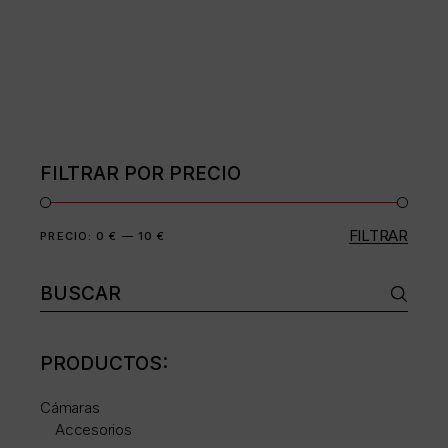
FILTRAR POR PRECIO
FILTRAR
Precio
Precio
PRECIO:
0 €
—
10 €
mínimo
máximo
Buscar:
PRODUCTOS:
Cámaras
Accesorios