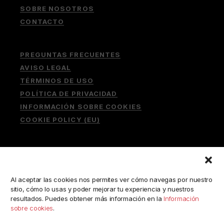
SOBRE NOSOTROS
CONTACTO
PREGUNTAS FRECUENTES
AVISO LEGAL
TÉRMINOS DE USO
POLÍTICA DE PRIVACIDAD
INFORMACIÓN SOBRE COOKIES
COOKIE POLICY (EU)
Buscar:
Al aceptar las cookies nos permites ver cómo navegas por nuestro
sitio, cómo lo usas y poder mejorar tu experiencia y nuestros
resultados. Puedes obtener más información en la
Información
sobre cookies
.
ESCRÍBENOS A: