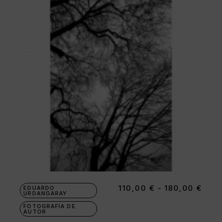
110,00
€
-
180,00
€
Ran
EDUARDO
URDANGARAY
de
prec
FOTOGRAFÍA DE
des
AUTOR
110,