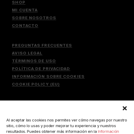
SHOP
MI CUENTA
SOBRE NOSOTROS
CONTACTO
PREGUNTAS FRECUENTES
AVISO LEGAL
TÉRMINOS DE USO
POLÍTICA DE PRIVACIDAD
INFORMACIÓN SOBRE COOKIES
COOKIE POLICY (EU)
Buscar:
Al aceptar las cookies nos permites ver cómo navegas por nuestro
sitio, cómo lo usas y poder mejorar tu experiencia y nuestros
resultados. Puedes obtener más información en la
Información