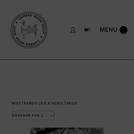
Saltar
al
contenido
0
ORDENADO
MOSTRANDO LOS 6 RESULTADOS
POR
LOS
ÚLTIMOS
ORDENAR POR LOS ÚLTIMOS