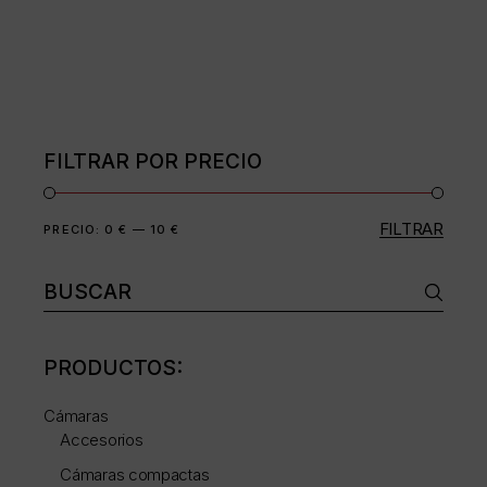
FILTRAR POR PRECIO
FILTRAR
Precio
Precio
PRECIO:
0 €
—
10 €
mínimo
máximo
Buscar:
PRODUCTOS:
Cámaras
Accesorios
Cámaras compactas