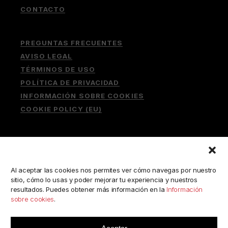
CONTACTO
PREGUNTAS FRECUENTES
AVISO LEGAL
TÉRMINOS DE USO
POLÍTICA DE PRIVACIDAD
INFORMACIÓN SOBRE COOKIES
COOKIE POLICY (EU)
Buscar:
Al aceptar las cookies nos permites ver cómo navegas por nuestro
sitio, cómo lo usas y poder mejorar tu experiencia y nuestros
resultados. Puedes obtener más información en la
Información
sobre cookies
.
ESCRÍBENOS A:
consulta@camerabookshop.com