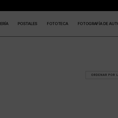
RERÍA
POSTALES
FOTOTECA
FOTOGRAFÍA DE AUT
s
os
José Ramón Cuesta
a
stas
Ramón Jiménez
álogos
Eduardo Urdangaray
0
6
ormato