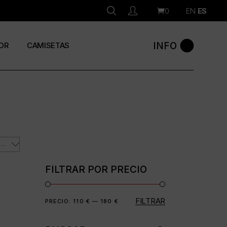
0
EN
ES
INFO
OR
CAMISETAS
ORDENAR POR LOS ÚLTIMOS
FILTRAR POR PRECIO
FILTRAR
Precio
Precio
PRECIO:
110 €
—
180 €
mínimo
máximo