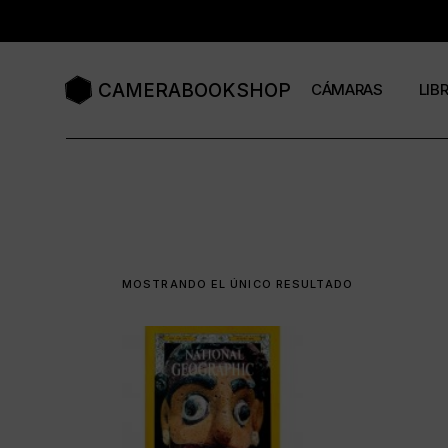
Saltar
al
contenido
CAMERABOOKSHOP
CÁMARAS
LIB
Cámaras compacta
Libr
Cámaras de baquelit
Revi
Cámaras de cajón
Cat
MOSTRANDO EL ÚNICO RESULTADO
Cámaras de colores
Cámaras formato 11
Cámaras formato 12
Cámaras de fuelle
Cámaras de medio f