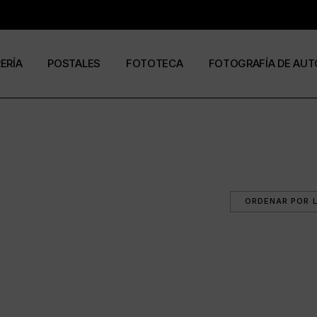
RERÍA
POSTALES
FOTOTECA
FOTOGRAFÍA DE AUT
s
os
José Ramón Cuesta
a
stas
Ramón Jiménez
álogos
Eduardo Urdangaray
0
6
ormato