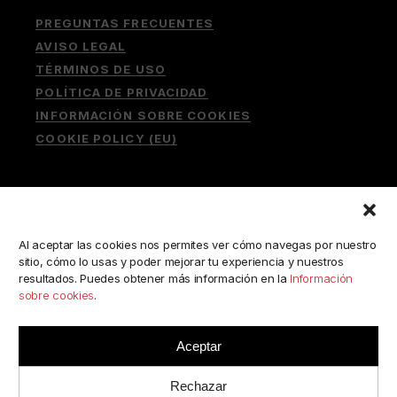
PREGUNTAS FRECUENTES
AVISO LEGAL
TÉRMINOS DE USO
POLÍTICA DE PRIVACIDAD
INFORMACIÓN SOBRE COOKIES
COOKIE POLICY (EU)
Buscar:
Al aceptar las cookies nos permites ver cómo navegas por nuestro
sitio, cómo lo usas y poder mejorar tu experiencia y nuestros
resultados. Puedes obtener más información en la
Información
sobre cookies
.
ESCRÍBENOS A:
consulta@camerabookshop.com
Aceptar
Rechazar