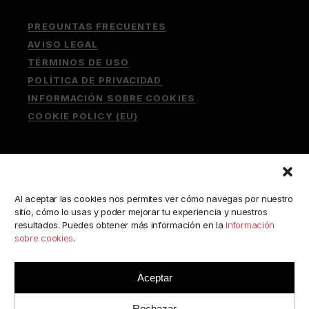
PREGUNTAS FRECUENTES
AVISO LEGAL
TÉRMINOS DE USO
POLÍTICA DE PRIVACIDAD
INFORMACIÓN SOBRE COOKIES
COOKIE POLICY (EU)
Buscar:
Al aceptar las cookies nos permites ver cómo navegas por nuestro
sitio, cómo lo usas y poder mejorar tu experiencia y nuestros
resultados. Puedes obtener más información en la
Información
sobre cookies
.
ESCRÍBENOS A:
consulta@camerabookshop.com
Aceptar
Rechazar