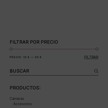
FILTRAR POR PRECIO
FILTRAR
Precio
Precio
PRECIO:
10 €
—
20 €
mínimo
máximo
Buscar:
PRODUCTOS:
Cámaras
Accesorios