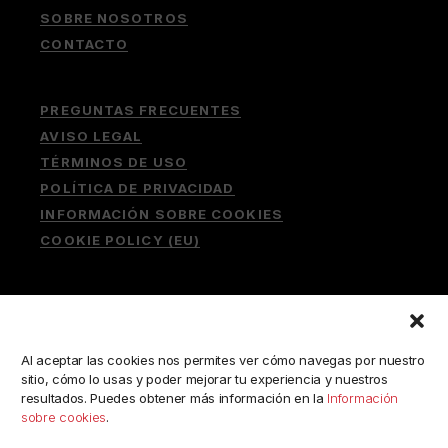
SOBRE NOSOTROS
CONTACTO
PREGUNTAS FRECUENTES
AVISO LEGAL
TÉRMINOS DE USO
POLÍTICA DE PRIVACIDAD
INFORMACIÓN SOBRE COOKIES
COOKIE POLICY (EU)
Buscar:
Al aceptar las cookies nos permites ver cómo navegas por nuestro
sitio, cómo lo usas y poder mejorar tu experiencia y nuestros
resultados. Puedes obtener más información en la
Información
sobre cookies
.
ESCRÍBENOS A: