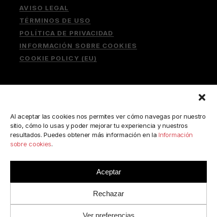
AVISO LEGAL
TÉRMINOS DE USO
POLÍTICA DE PRIVACIDAD
INFORMACIÓN SOBRE COOKIES
COOKIE POLICY (EU)
Buscar:
Al aceptar las cookies nos permites ver cómo navegas por nuestro
sitio, cómo lo usas y poder mejorar tu experiencia y nuestros
resultados. Puedes obtener más información en la
Información
sobre cookies
.
ESCRÍBENOS A:
consulta@camerabookshop.com
Aceptar
Rechazar
Ver preferencias
© 2022 BY
RJC
//
CAMERABOOKSHOP
· TODOS LOS