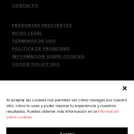
CONTACTO
PREGUNTAS FRECUENTES
AVISO LEGAL
TÉRMINOS DE USO
POLÍTICA DE PRIVACIDAD
INFORMACIÓN SOBRE COOKIES
COOKIE POLICY (EU)
Buscar:
Al aceptar las cookies nos permites ver cómo navegas por nuestro
sitio, cómo lo usas y poder mejorar tu experiencia y nuestros
resultados. Puedes obtener más información en la
Información
sobre cookies
.
ESCRÍBENOS A:
consulta@camerabookshop.com