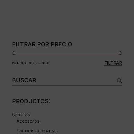
FILTRAR POR PRECIO
FILTRAR
Precio
Precio
PRECIO:
0 €
—
10 €
mínimo
máximo
Buscar:
PRODUCTOS:
Cámaras
Accesorios
Cámaras compactas