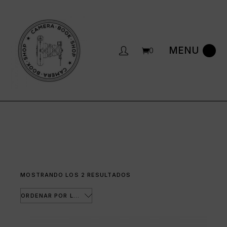
Saltar
al
contenido
0
ORDENADO
MOSTRANDO LOS 2 RESULTADOS
POR
LOS
ÚLTIMOS
ORDENAR POR LOS ÚLTIMOS