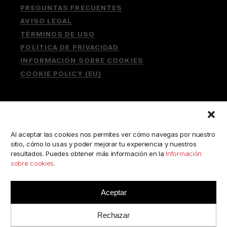
PREGUNTAS FRECUENTES
AVISO LEGAL
TÉRMINOS DE USO
POLÍTICA DE PRIVACIDAD
INFORMACIÓN SOBRE COOKIES
COOKIE POLICY (EU)
Buscar:
Al aceptar las cookies nos permites ver cómo navegas por nuestro
sitio, cómo lo usas y poder mejorar tu experiencia y nuestros
resultados. Puedes obtener más información en la
Información
sobre cookies
.
ESCRÍBENOS A:
consulta@camerabookshop.com
Aceptar
Rechazar