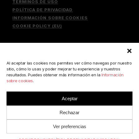
TÉRMINOS DE USO
POLÍTICA DE PRIVACIDAD
INFORMACIÓN SOBRE COOKIES
COOKIE POLICY (EU)
Buscar:
Al aceptar las cookies nos permites ver cómo navegas por nuestro
sitio, cómo lo usas y poder mejorar tu experiencia y nuestros
resultados. Puedes obtener más información en la
Información
sobre cookies
.
ESCRÍBENOS A:
consulta@camerabookshop.com
Aceptar
Rechazar
Ver preferencias
© 2022 BY
RJC
//
CAMERABOOKSHOP
· TODOS LOS
DERECHOS RESERVADOS.
.