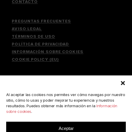
CONTACTO
PREGUNTAS FRECUENTES
AVISO LEGAL
TÉRMINOS DE USO
POLÍTICA DE PRIVACIDAD
INFORMACIÓN SOBRE COOKIES
COOKIE POLICY (EU)
Buscar:
Al aceptar las cookies nos permites ver cómo navegas por nuestro
sitio, cómo lo usas y poder mejorar tu experiencia y nuestros
resultados. Puedes obtener más información en la
Información
sobre cookies
.
ESCRÍBENOS A:
consulta@camerabookshop.com
Aceptar