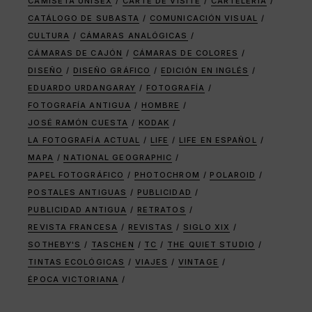
CAMISETA UNISEX
CARTE DE VISITE
CARTELERÍA
CATÁLOGO DE SUBASTA
COMUNICACIÓN VISUAL
CULTURA
CÁMARAS ANALÓGICAS
CÁMARAS DE CAJÓN
CÁMARAS DE COLORES
DISEÑO
DISEÑO GRÁFICO
EDICIÓN EN INGLÉS
EDUARDO URDANGARAY
FOTOGRAFÍA
FOTOGRAFÍA ANTIGUA
HOMBRE
JOSÉ RAMÓN CUESTA
KODAK
LA FOTOGRAFÍA ACTUAL
LIFE
LIFE EN ESPAÑOL
MAPA
NATIONAL GEOGRAPHIC
PAPEL FOTOGRÁFICO
PHOTOCHROM
POLAROID
POSTALES ANTIGUAS
PUBLICIDAD
PUBLICIDAD ANTIGUA
RETRATOS
REVISTA FRANCESA
REVISTAS
SIGLO XIX
SOTHEBY'S
TASCHEN
TC
THE QUIET STUDIO
TINTAS ECOLÓGICAS
VIAJES
VINTAGE
ÉPOCA VICTORIANA