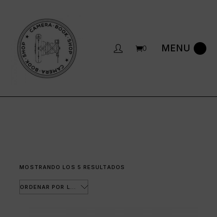
Saltar
al
contenido
0
ORDENADO
MOSTRANDO LOS 5 RESULTADOS
POR
LOS
ÚLTIMOS
ORDENAR POR LOS ÚLTIMOS