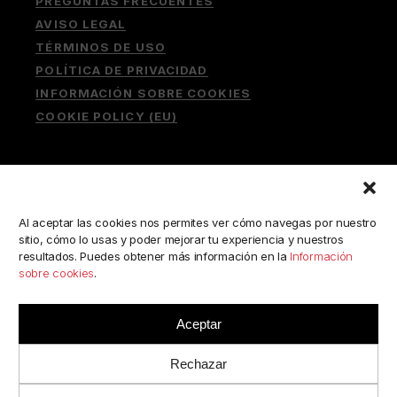
PREGUNTAS FRECUENTES
AVISO LEGAL
TÉRMINOS DE USO
POLÍTICA DE PRIVACIDAD
INFORMACIÓN SOBRE COOKIES
COOKIE POLICY (EU)
Buscar:
Al aceptar las cookies nos permites ver cómo navegas por nuestro
sitio, cómo lo usas y poder mejorar tu experiencia y nuestros
resultados. Puedes obtener más información en la
Información
sobre cookies
.
ESCRÍBENOS A:
consulta@camerabookshop.com
Aceptar
Rechazar