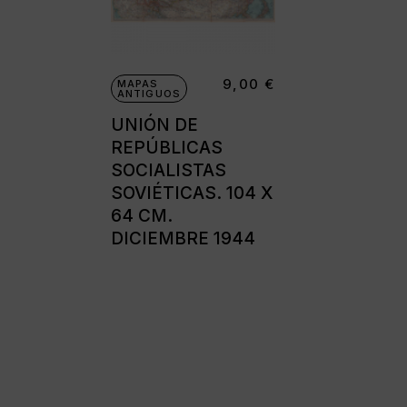
Cámaras disc
Cámaras instantáne
9,00
€
MAPAS
Cámaras miniatura
ANTIGUOS
UNIÓN DE
Cámaras réflex de 2
objetivos
REPÚBLICAS
SOCIALISTAS
Cámaras réflex de 
SOVIÉTICAS. 104 X
Cámaras telemétric
64 CM.
DICIEMBRE 1944
Proyectores
Súper 8
Tomavistas de cuer