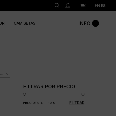
0
EN
ES
INFO
OR
CAMISETAS
ORDENAR POR LOS ÚLTIMOS
FILTRAR POR PRECIO
FILTRAR
Precio
Precio
PRECIO:
0 €
—
10 €
mínimo
máximo