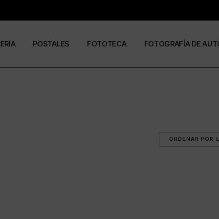
RERÍA
POSTALES
FOTOTECA
FOTOGRAFÍA DE AUT
s
os
José Ramón Cuesta
a
stas
Ramón Jiménez
álogos
Eduardo Urdangaray
0
6
ormato