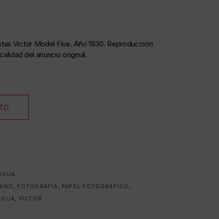
istas Victor Model Five. Año 1930. Reproducción
calidad del anuncio original.
ITO
TIGUA
SEÑO
,
FOTOGRAFÍA
,
PAPEL FOTOGRÁFICO
,
IGUA
,
VICTOR