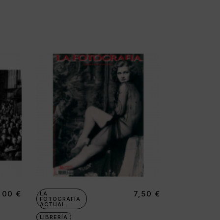
,00
€
7,50
€
LA
FOTOGRAFÍA
ACTUAL
LIBRERÍA