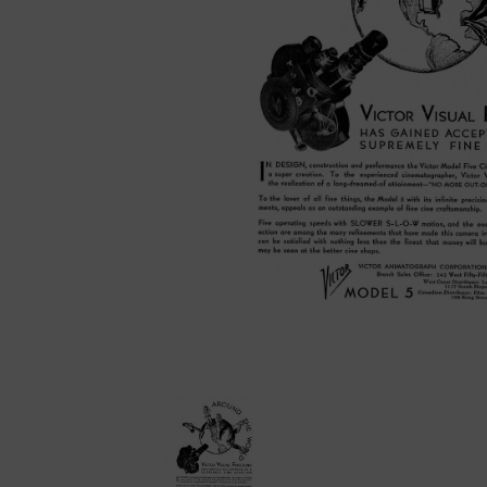
Cámaras disc
Cámaras instantáne
Cámaras miniatura
Cámaras réflex de 2
objetivos
Cámaras réflex de 
Cámaras telemétric
Proyectores
Súper 8
Tomavistas de cuer