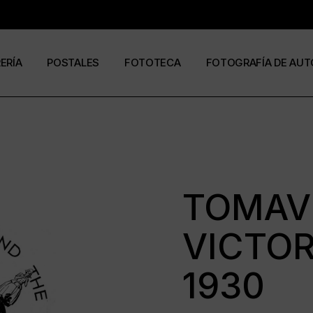
RERÍA
POSTALES
FOTOTECA
FOTOGRAFÍA DE AUT
s
os
José Ramón Cuesta
a
stas
Ramón Jiménez
álogos
Eduardo Urdangaray
TOMAV
VICTOR
0
6
1930
ormato