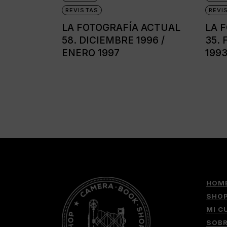
REVISTAS
REVI
LA FOTOGRAFÍA ACTUAL
LA 
58. DICIEMBRE 1996 /
35.
ENERO 1997
199
HOM
SHO
MI C
SOB