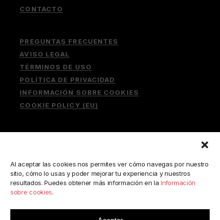
CONTACTO
PREGUNTAS FRECUENTES
AVISO LEGAL
TÉRMINOS DE USO
POLÍTICA DE PRIVACIDAD
INFORMACIÓN SOBRE COOKIES
COOKIE POLICY (EU)
Buscar:
Al aceptar las cookies nos permites ver cómo navegas por nuestro
sitio, cómo lo usas y poder mejorar tu experiencia y nuestros
resultados. Puedes obtener más información en la
Información
sobre cookies
.
ESCRÍBENOS A:
consulta@camerabookshop.com