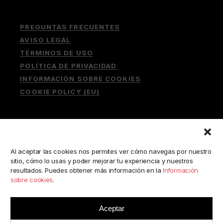
PREGUNTAS FRECUENTES
AVISO LEGAL
TÉRMINOS DE USO
POLÍTICA DE PRIVACIDAD
INFORMACIÓN SOBRE COOKIES
COOKIE POLICY (EU)
Buscar:
Al aceptar las cookies nos permites ver cómo navegas por nuestro
sitio, cómo lo usas y poder mejorar tu experiencia y nuestros
resultados. Puedes obtener más información en la
Información
sobre cookies
.
ESCRÍBENOS A:
consulta@camerabookshop.com
Aceptar