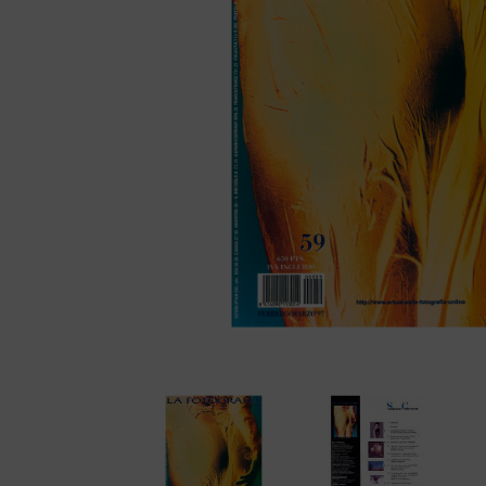
Cámaras disc
Cámaras instantáne
Cámaras miniatura
Cámaras réflex de 2
objetivos
Cámaras réflex de 
Cámaras telemétric
Proyectores
Súper 8
Tomavistas de cuer