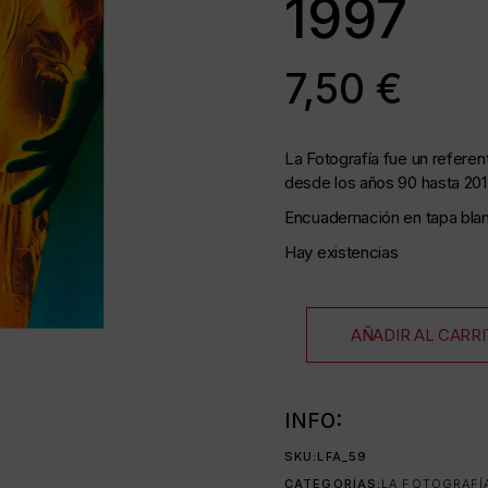
1997
as
7,50
€
La Fotografía fue un referen
desde los años 90 hasta 201
35 mm
Encuadernación en tapa blan
as
Hay existencias
AÑADIR AL CARR
da
INFO:
SKU:
LFA_59
CATEGORÍAS:
LA FOTOGRAFÍ