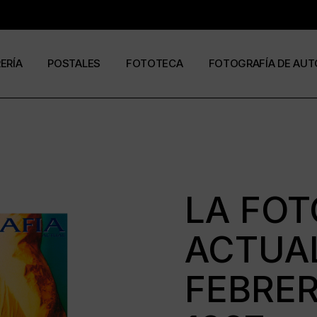
RERÍA
POSTALES
FOTOTECA
FOTOGRAFÍA DE AUT
s
os
José Ramón Cuesta
a
stas
Ramón Jiménez
álogos
Eduardo Urdangaray
LA FOT
ACTUAL
0
6
FEBRER
ormato