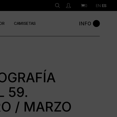
0
EN
ES
INFO
OR
CAMISETAS
OGRAFÍA
 59.
O / MARZO