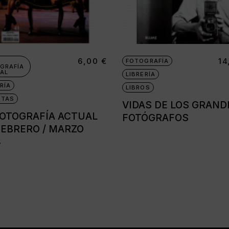
6,00
€
1
FOTOGRAFÍA
GRAFÍA
AL
LIBRERÍA
RÍA
LIBROS
STAS
VIDAS DE LOS GRAND
FOTOGRAFÍA ACTUAL
FOTÓGRAFOS
 FEBRERO / MARZO
4