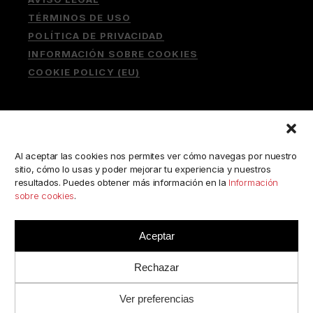
TÉRMINOS DE USO
POLÍTICA DE PRIVACIDAD
INFORMACIÓN SOBRE COOKIES
COOKIE POLICY (EU)
Buscar:
Al aceptar las cookies nos permites ver cómo navegas por nuestro
sitio, cómo lo usas y poder mejorar tu experiencia y nuestros
resultados. Puedes obtener más información en la
Información
sobre cookies
.
ESCRÍBENOS A:
consulta@camerabookshop.com
Aceptar
Rechazar
Ver preferencias
© 2022 BY
RJC
//
CAMERABOOKSHOP
· TODOS LOS
DERECHOS RESERVADOS.