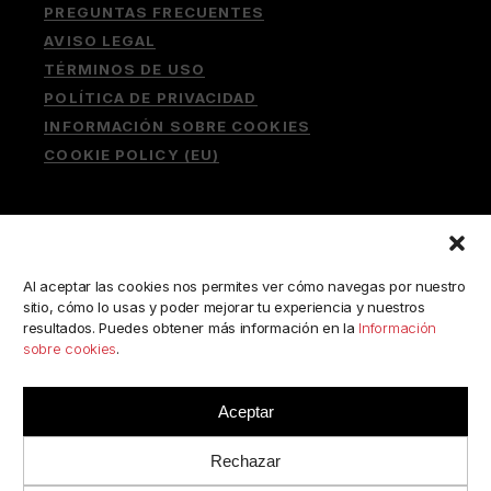
PREGUNTAS FRECUENTES
AVISO LEGAL
TÉRMINOS DE USO
POLÍTICA DE PRIVACIDAD
INFORMACIÓN SOBRE COOKIES
COOKIE POLICY (EU)
Buscar:
Al aceptar las cookies nos permites ver cómo navegas por nuestro
sitio, cómo lo usas y poder mejorar tu experiencia y nuestros
resultados. Puedes obtener más información en la
Información
sobre cookies
.
ESCRÍBENOS A:
consulta@camerabookshop.com
Aceptar
Rechazar