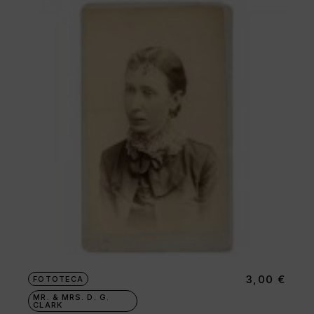
3,00
€
FOTOTECA
MR. & MRS. D. G.
CLARK